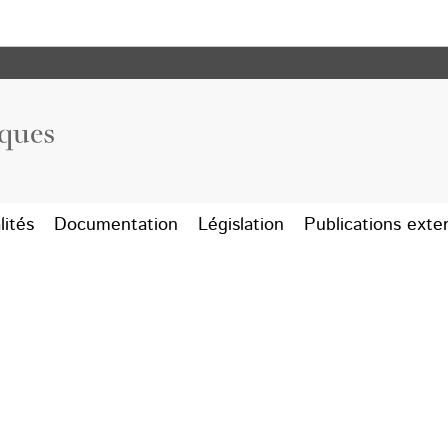
Aller au menu principal
Aller au contenu
Législation
lités
Documentation
Législation
Publications exte