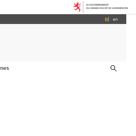
Français
English
fr
en
rnes
Afficher la recherche