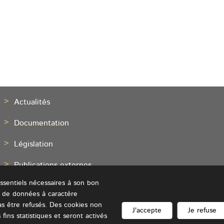
Actualités
Documentation
Législation
Publications externes
essentiels nécessaires à son bon
Contact
Plan du site
Accessibilité
A propos du site
Aspects 
 de données à caractère
s être refusés. Des cookies non
J'accepte
Je refuse
 fins statistiques et seront activés