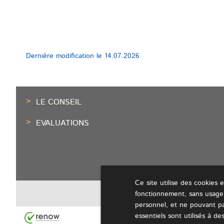
Dernière modification le
14.07.2026
Pied
LE CONSEIL
de
EVALUATIONS
page
Ce site utilise des cookies 
fonctionnement, sans usage
personnel, et ne pouvant pa
essentiels sont utilisés à des