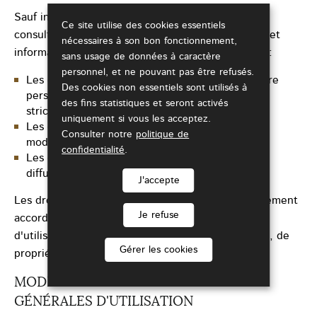
Sauf indication contraire, l’usager est autorisé à
Ce site utilise des cookies essentiels
consulter, télécharger et imprimer les documents et
nécessaires à son bon fonctionnement,
informations disponibles aux conditions suivantes :
sans usage de données à caractère
personnel, et ne pouvant pas être refusés.
Les documents ne peuvent être utilisés qu'à titre
Des cookies non essentiels sont utilisés à
personnel, pour information et dans un cadre
des fins statistiques et seront activés
strictement privé ;
uniquement si vous les acceptez.
Les documents et informations ne peuvent être
Consulter notre
politique de
modifiés de quelque manière que ce soit ;
confidentialité
.
Les documents et informations ne peuvent être
diffusés en dehors du site.
J'accepte
Les droits qui vous sont implicitement ou explicitement
Je refuse
accordés ci-dessus constituent une autorisation
d'utilisation et en aucun cas une cession de droits, de
Gérer les cookies
propriété ou autre relatifs à ce site.
MODIFICATION DES CONDITIONS
GÉNÉRALES D'UTILISATION