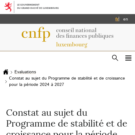
Aller au menu principal
Aller au contenu
Français
Eng
fr
en
Recherc
Me
pri
Evaluations
Accueil
Constat au sujet du Programme de stabilité et de croissance
pour la période 2024 à 2027
Constat au sujet du
Programme de stabilité et de
croissance pour la période