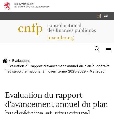
Aller au menu principal
Aller au contenu
Français
Eng
fr
en
Recherc
Me
pri
Evaluations
Accueil
Evaluation du rapport d'avancement annuel du plan budgétaire
et structurel national à moyen terme 2025-2029 - Mai 2026
Evaluation du rapport
d'avancement annuel du plan
budgétaire et structurel