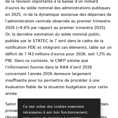
de la révision importante à la baisse d’un milliard
d’euros du solde nominal des administrations publiques
en 2025, ni de la dynamique soutenue des dépenses de
l’administration centrale observée au premier trimestre
2026 (+8,6% par rapport au premier trimestre 2025).
Or, la dernière estimation du solde nominal public,
publiée par le STATEC le 7 avril dans le cadre de la
notification PDE et intégrant ces éléments, table sur un
déficit de 1 143 millions d’euros pour 2026, soit 1,2% du
PIB. Dans ce contexte, le CNFP estime que
l’information fournie dans le RAA d’avril 2026
concernant l’année 2026 demeure largement
insuffisante pour lui permettre de procéder à une
évaluation fiable de la situation budgétaire pour cette
année.
Selon le RAA d’avril 2026, la croissance des dépenses
Ce site utilise des cookies essentiels
primaires nettes (« DPN ») atteint 8,1% en 2025,
nécessaires à son bon fonctionnement,
dépassant de 2,3 points de % le plafond de 5,8% des