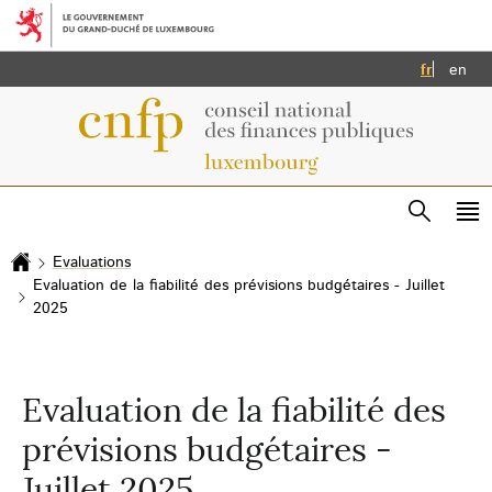
Aller au menu principal
Aller au contenu
Français
Eng
fr
en
Recherc
Me
pri
Evaluations
Accueil
Evaluation de la fiabilité des prévisions budgétaires - Juillet
2025
Evaluation de la fiabilité des
prévisions budgétaires -
Juillet 2025