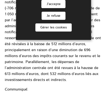
notification PDE d’octobre 2025
J'accepte
(-706 millions d’euros). Cette détérioration du solde de
1 050 millions d’euros s’explique presque entièrement
Je refuse
par l’administration centrale, principal sous-secteur des
administrations publiques. En fait, en comparant les
Gérer les cookies
notifications PDE d’octobre 2025 et d’avril 2026, il
ressort que les recettes de l’administration centrale ont
été révisées à la baisse de 512 millions d’euros,
principalement en raison d’une diminution de 696
millions d’euros des impôts courants sur le revenu et le
patrimoine. Parallèlement, les dépenses de
l’administration centrale ont été revues à la hausse de
613 millions d’euros, dont 532 millions d’euros liés aux
investissements directs et indirects.
Communiqué.