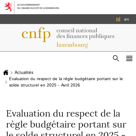
Aller au menu principal
Aller au contenu
Français
Eng
fr
en
Recherc
Me
pri
Actualités
Accueil
Evaluation du respect de la règle budgétaire portant sur le
solde structurel en 2025 - Avril 2026
Evaluation du respect de la
règle budgétaire portant sur
le solde structurel en 2025 -