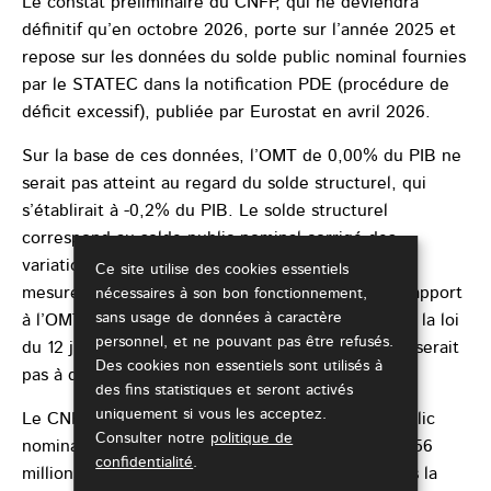
Le constat préliminaire du CNFP, qui ne deviendra
définitif qu’en octobre 2026, porte sur l’année 2025 et
repose sur les données du solde public nominal fournies
par le STATEC dans la notification PDE (procédure de
déficit excessif), publiée par Eurostat en avril 2026.
Sur la base de ces données, l’OMT de 0,00% du PIB ne
serait pas atteint au regard du solde structurel, qui
s’établirait à -0,2% du PIB. Le solde structurel
correspond au solde public nominal corrigé des
variations conjoncturelles et déduction faite des
Ce site utilise des cookies essentiels
mesures ponctuelles et temporaires. L’écart par rapport
nécessaires à son bon fonctionnement,
sans usage de données à caractère
à l’OMT n’étant pas jugé important aux termes de la loi
personnel, et ne pouvant pas être refusés.
du 12 juillet 2014, le mécanisme de correction ne serait
Des cookies non essentiels sont utilisés à
pas à déclencher par le Gouvernement.
des fins statistiques et seront activés
uniquement si vous les acceptez.
Le CNFP relève une baisse marquée du solde public
Consulter notre
politique de
nominal dans la notification PDE d’avril 2026 (-1 756
confidentialité
.
millions d’euros) par rapport à celui présenté dans la